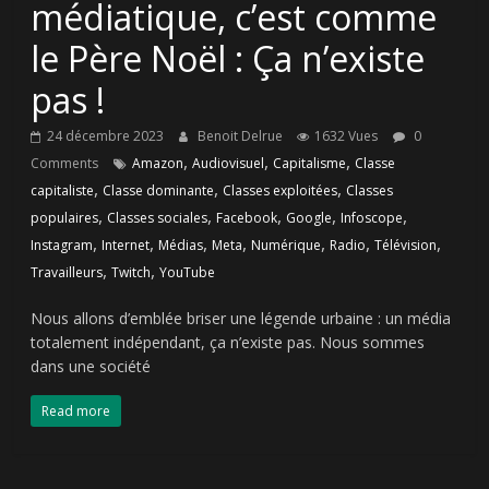
médiatique, c’est comme
le Père Noël : Ça n’existe
pas !
24 décembre 2023
Benoit Delrue
1632 Vues
0
,
,
,
Comments
Amazon
Audiovisuel
Capitalisme
Classe
,
,
,
capitaliste
Classe dominante
Classes exploitées
Classes
,
,
,
,
,
populaires
Classes sociales
Facebook
Google
Infoscope
,
,
,
,
,
,
,
Instagram
Internet
Médias
Meta
Numérique
Radio
Télévision
,
,
Travailleurs
Twitch
YouTube
Nous allons d’emblée briser une légende urbaine : un média
totalement indépendant, ça n’existe pas. Nous sommes
dans une société
Read more