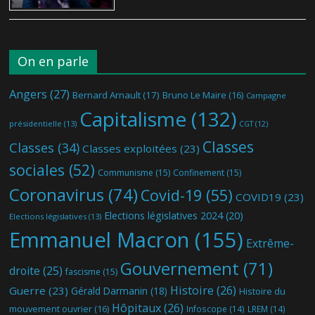
On en parle
Angers
(27)
Bernard Arnault
(17)
Bruno Le Maire
(16)
Campagne
Capitalisme
(132)
présidentielle
(13)
CGT
(12)
Classes
Classes
(34)
Classes exploitées
(23)
sociales
(52)
Communisme
(15)
Confinement
(15)
Coronavirus
(74)
Covid-19
(55)
COVID19
(23)
Elections législatives 2024
(20)
Elections législatives
(13)
Emmanuel Macron
(155)
Extrême-
Gouvernement
(71)
droite
(25)
fascisme
(15)
Histoire
(26)
Guerre
(23)
Gérald Darmanin
(18)
Histoire du
Hôpitaux
(26)
mouvement ouvrier
(16)
Infoscope
(14)
LREM
(14)