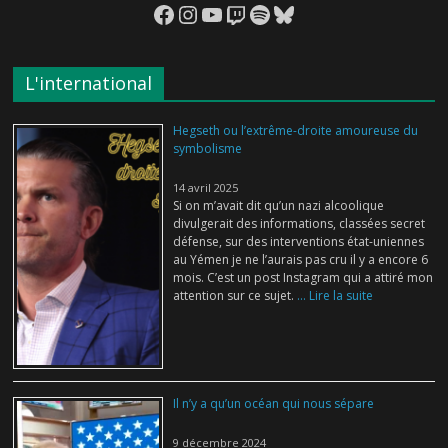
Facebook
Instagram
YouTube
Twitch
Spotify
Bluesky
L'international
Hegseth ou l’extrême-droite amoureuse du
symbolisme
14 avril 2025
Si on m’avait dit qu’un nazi alcoolique
divulgerait des informations, classées secret
défense, sur des interventions état-uniennes
au Yémen je ne l’aurais pas cru il y a encore 6
mois. C’est un post Instagram qui a attiré mon
attention sur ce sujet.
... Lire la suite
Il n’y a qu’un océan qui nous sépare
9 décembre 2024