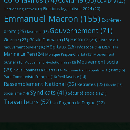
Covid-19
(55)
COVID19
(23)
Elections législatives 2024
(20)
Elections législatives
(13)
Emmanuel Macron
(155)
Extrême-
Gouvernement
(71)
droite
(25)
fascisme
(15)
Histoire
(26)
Guerre
(23)
Gérald Darmanin
(18)
Histoire du
Hôpitaux
(26)
mouvement ouvrier
(16)
Infoscope
(14)
LREM
(14)
Marine Le Pen
(24)
Mouvement
Monique Pinçon-Charlot
(15)
Mouvement social
ouvrier
(16)
Mouvement révolutionnaire
(13)
(29)
Nous Sommes En Guerre
(14)
Paix
(15)
Nouveau Front Populaire
(13)
Parti Communiste Français
(16)
Péril fasciste
(14)
Rassemblement National
(32)
Retraites
(22)
Russie
(13)
Syndicats
(41)
Sécurité sociale
(21)
Socialisme
(14)
Travailleurs
(52)
Un Pognon de Dingue
(22)