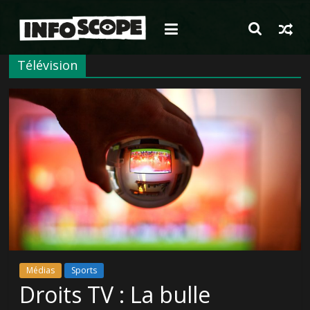
Passer
au
contenu
Télévision
Médias
Sports
Droits TV : La bulle