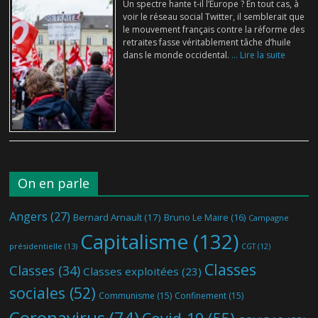
Un spectre hante t-il l’Europe ? En tout cas, à
voir le réseau social Twitter, il semblerait que
le mouvement français contre la réforme des
retraites fasse véritablement tâche d’huile
dans le monde occidental.
... Lire la suite
On en parle
Angers
(27)
Bernard Arnault
(17)
Bruno Le Maire
(16)
Campagne
Capitalisme
(132)
présidentielle
(13)
CGT
(12)
Classes
Classes
(34)
Classes exploitées
(23)
sociales
(52)
Communisme
(15)
Confinement
(15)
Coronavirus
(74)