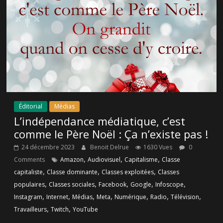
Éditorial
Médias
L’indépendance médiatique, c’est
comme le Père Noël : Ça n’existe pas !
24 décembre 2023
Benoit Delrue
1630 Vues
0
,
,
,
Comments
Amazon
Audiovisuel
Capitalisme
Classe
,
,
,
capitaliste
Classe dominante
Classes exploitées
Classes
,
,
,
,
,
populaires
Classes sociales
Facebook
Google
Infoscope
,
,
,
,
,
,
,
Instagram
Internet
Médias
Meta
Numérique
Radio
Télévision
,
,
Travailleurs
Twitch
YouTube