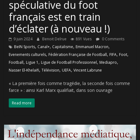
spéculative du foot
français est en train
d’éclater (à nouveau !)
9 juin 2024
Benoit Delrue
891 Vues
0 Comments
,
,
,
,
BeIN Sports
Canal+
Capitalisme
Emmanuel Macron
,
,
,
,
Evenements culturels
Fédération Française de Football
FIFA
Foot
,
,
,
,
Football
Ligue 1
Ligue de Football Professionnel
Mediapro
,
,
,
Nasser El-Khelaïfi
Télévision
UEFA
Vincent Labrune
« La première fois comme tragédie, la seconde fois comme
farce » : ainsi Karl Marx qualifiait, dans son ouvrage
Read more