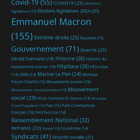
Covid-19
(55)
COVID19
(23)
Elections
Elections législatives 2024
(20)
législatives
(13)
Emmanuel Macron
(155)
Extrême-droite
(25)
fascisme
(15)
Gouvernement
(71)
Guerre
(23)
Histoire
(26)
Gérald Darmanin
(18)
Histoire du
Hôpitaux
(26)
mouvement ouvrier
(16)
Infoscope
Marine Le Pen
(24)
(14)
LREM
(14)
Monique
Mouvement ouvrier
(16)
Pinçon-Charlot
(15)
Mouvement
Mouvement révolutionnaire
(13)
social
(29)
Nous Sommes En Guerre
(14)
Nouveau
Parti Communiste
Paix
(15)
Front Populaire
(13)
Français
(16)
Péril fasciste
(14)
Rassemblement National
(32)
Retraites
(22)
Socialisme
(14)
Russie
(13)
Syndicats
(41)
Sécurité sociale
(21)