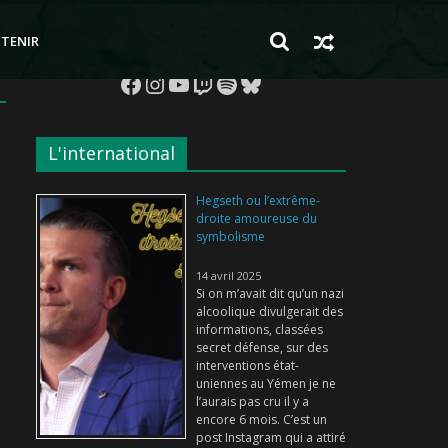
TENIR
Facebook
Instagram
YouTube
Twitch
Spotify
Bluesky
L'international
Hegseth ou l’extrême-
droite amoureuse du
symbolisme
14 avril 2025
Si on m’avait dit qu’un nazi
alcoolique divulgerait des
informations, classées
secret défense, sur des
interventions état-
uniennes au Yémen je ne
l’aurais pas cru il y a
encore 6 mois. C’est un
post Instagram qui a attiré