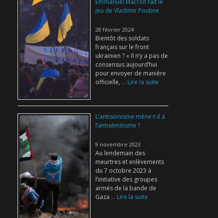
Emmanuel Macron fait le
jeu de Vladimir Poutine
28 février 2024
Bientôt des soldats
français sur le front
ukrainien ? « Il n’y a pas de
consensus aujourd’hui
pour envoyer de manière
officielle,
... Lire la suite
L’antisionisme mène-t-il à
l’antisémitisme ?
9 novembre 2023
Au lendemain des
meurtres et enlèvements
du 7 octobre 2023 à
l’initiative des groupes
armés de la bande de
Gaza
... Lire la suite