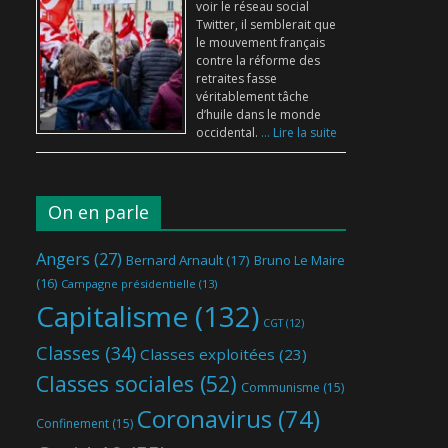
voir le réseau social
Twitter, il semblerait que
le mouvement français
contre la réforme des
retraites fasse
véritablement tâche
d’huile dans le monde
occidental.
... Lire la suite
On en parle
Angers
(27)
Bernard Arnault
(17)
Bruno Le Maire
(16)
Campagne présidentielle
(13)
Capitalisme
(132)
CGT
(12)
Classes
(34)
Classes exploitées
(23)
Classes sociales
(52)
Communisme
(15)
Coronavirus
(74)
Confinement
(15)