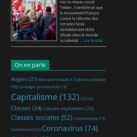
voir le réseau social
Twitter, il semblerait que
le mouvement français
contre la réforme des
retraites fasse
véritablement tâche
d’huile dans le monde
occidental.
... Lire la suite
On en parle
Angers
(27)
Bernard Arnault
(17)
Bruno Le Maire
(16)
Campagne présidentielle
(13)
Capitalisme
(132)
CGT
(12)
Classes
(34)
Classes exploitées
(23)
Classes sociales
(52)
Communisme
(15)
Coronavirus
(74)
Confinement
(15)