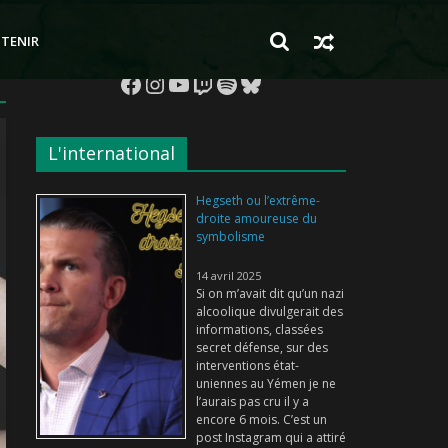
TENIR
Facebook
Instagram
YouTube
Twitch
Spotify
Bluesky
L'international
Hegseth ou l’extrême-
droite amoureuse du
symbolisme
14 avril 2025
Si on m’avait dit qu’un nazi
alcoolique divulgerait des
informations, classées
secret défense, sur des
interventions état-
uniennes au Yémen je ne
l’aurais pas cru il y a
encore 6 mois. C’est un
post Instagram qui a attiré