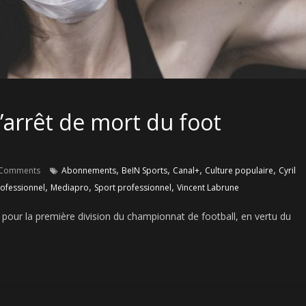
l’arrêt de mort du foot
,
,
,
,
Comments
Abonnements
BeIN Sports
Canal+
Culture populaire
Cyril
,
,
,
rofessionnel
Mediapro
Sport professionnel
Vincent Labrune
our la première division du championnat de football, en vertu du