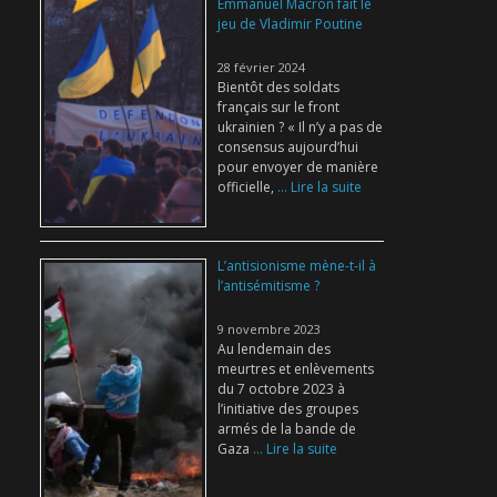
Emmanuel Macron fait le
jeu de Vladimir Poutine
28 février 2024
Bientôt des soldats
français sur le front
ukrainien ? « Il n’y a pas de
consensus aujourd’hui
pour envoyer de manière
officielle,
... Lire la suite
L’antisionisme mène-t-il à
l’antisémitisme ?
9 novembre 2023
Au lendemain des
meurtres et enlèvements
du 7 octobre 2023 à
l’initiative des groupes
armés de la bande de
Gaza
... Lire la suite