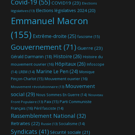
Covid-19
(55)
COVID19
(23)
Elections
Elections législatives 2024
(20)
législatives
(13)
Emmanuel Macron
(155)
Extrême-droite
(25)
fascisme
(15)
Gouvernement
(71)
Guerre
(23)
Histoire
(26)
Gérald Darmanin
(18)
Histoire du
Hôpitaux
(26)
mouvement ouvrier
(16)
Infoscope
Marine Le Pen
(24)
(14)
LREM
(14)
Monique
Mouvement ouvrier
(16)
Pinçon-Charlot
(15)
Mouvement
Mouvement révolutionnaire
(13)
social
(29)
Nous Sommes En Guerre
(14)
Nouveau
Parti Communiste
Paix
(15)
Front Populaire
(13)
Français
(16)
Péril fasciste
(14)
Rassemblement National
(32)
Retraites
(22)
Socialisme
(14)
Russie
(13)
Syndicats
(41)
Sécurité sociale
(21)