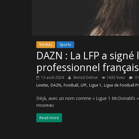
Médias
Sports
DAZN : La LFP a signé 
professionnel français
13 août 2024
Benoit Delrue
1633 Vues
0 
,
,
,
,
,
Linette
DAZN
Football
LFP
Ligue 1
Ligue de Football P
Déjà, avec un nom comme « Ligue 1 McDonald’s » p
nouveau
Read more