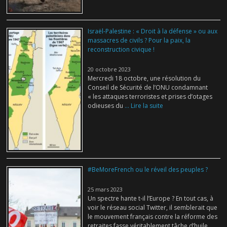
Israël-Palestine : « Droit à la défense » ou aux
massacres de civils ? Pour la paix, la
reconstruction civique !
20 octobre 2023
Mercredi 18 octobre, une résolution du
Conseil de Sécurité de l’ONU condamnant
« les attaques terroristes et prises d’otages
odieuses du
... Lire la suite
#BeMoreFrench ou le réveil des peuples ?
25 mars 2023
Un spectre hante t-il l’Europe ? En tout cas, à
voir le réseau social Twitter, il semblerait que
le mouvement français contre la réforme des
retraites fasse véritablement tâche d’huile