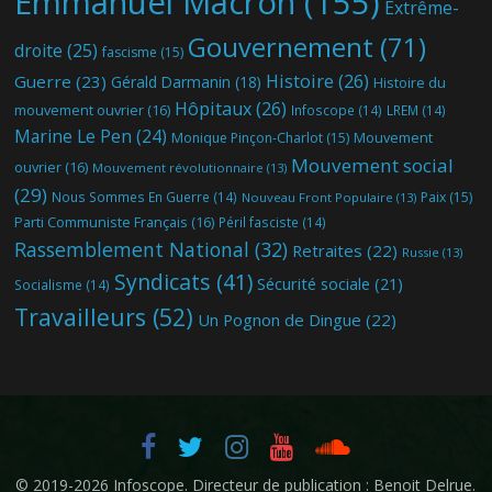
Emmanuel Macron
(155)
Extrême-
Gouvernement
(71)
droite
(25)
fascisme
(15)
Histoire
(26)
Guerre
(23)
Gérald Darmanin
(18)
Histoire du
Hôpitaux
(26)
mouvement ouvrier
(16)
Infoscope
(14)
LREM
(14)
Marine Le Pen
(24)
Mouvement
Monique Pinçon-Charlot
(15)
Mouvement social
ouvrier
(16)
Mouvement révolutionnaire
(13)
(29)
Nous Sommes En Guerre
(14)
Paix
(15)
Nouveau Front Populaire
(13)
Parti Communiste Français
(16)
Péril fasciste
(14)
Rassemblement National
(32)
Retraites
(22)
Russie
(13)
Syndicats
(41)
Sécurité sociale
(21)
Socialisme
(14)
Travailleurs
(52)
Un Pognon de Dingue
(22)
© 2019-2026
Infoscope
. Directeur de publication : Benoit Delrue.