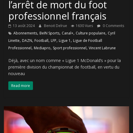
l’arrêt de mort du foot
professionnel français
13 août 2024
Benoit Delrue
1630 Vues
0 Comments
,
,
,
,
Abonnements
BeIN Sports
Canal+
Culture populaire
Cyril
,
,
,
,
,
Linette
DAZN
Football
LFP
Ligue 1
Ligue de Football
,
,
,
Professionnel
Mediapro
Sport professionnel
Vincent Labrune
Déjà, avec un nom comme « Ligue 1 McDonald’s » pour la
première division du championnat de football, en vertu du
nouveau
Read more