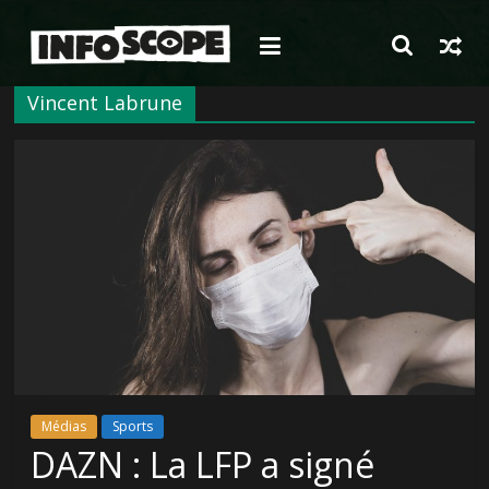
Passer
au
contenu
Vincent Labrune
Médias
Sports
DAZN : La LFP a signé