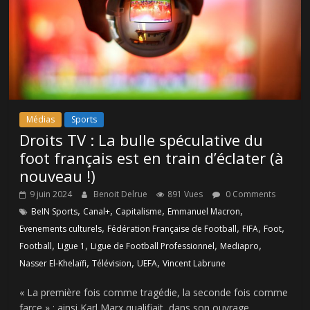
Médias
Sports
Droits TV : La bulle spéculative du
foot français est en train d’éclater (à
nouveau !)
9 juin 2024
Benoit Delrue
891 Vues
0 Comments
,
,
,
,
BeIN Sports
Canal+
Capitalisme
Emmanuel Macron
,
,
,
,
Evenements culturels
Fédération Française de Football
FIFA
Foot
,
,
,
,
Football
Ligue 1
Ligue de Football Professionnel
Mediapro
,
,
,
Nasser El-Khelaïfi
Télévision
UEFA
Vincent Labrune
« La première fois comme tragédie, la seconde fois comme
farce » : ainsi Karl Marx qualifiait, dans son ouvrage