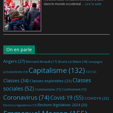
dans le monde occidental.
... Lire la suite
On en parle
Angers
(27)
Bernard Arnault
(17)
Bruno Le Maire
(16)
Campagne
Capitalisme
(132)
présidentielle
(13)
CGT
(12)
Classes
Classes
(34)
Classes exploitées
(23)
sociales
(52)
Communisme
(15)
Confinement
(15)
Coronavirus
(74)
Covid-19
(55)
COVID19
(23)
Elections législatives 2024
(20)
Elections législatives
(13)