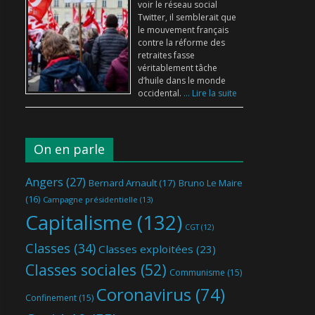
voir le réseau social
Twitter, il semblerait que
le mouvement français
contre la réforme des
retraites fasse
véritablement tâche
d’huile dans le monde
occidental.
... Lire la suite
On en parle
Angers
(27)
Bernard Arnault
(17)
Bruno Le Maire
(16)
Campagne présidentielle
(13)
Capitalisme
(132)
CGT
(12)
Classes
(34)
Classes exploitées
(23)
Classes sociales
(52)
Communisme
(15)
Coronavirus
(74)
Confinement
(15)