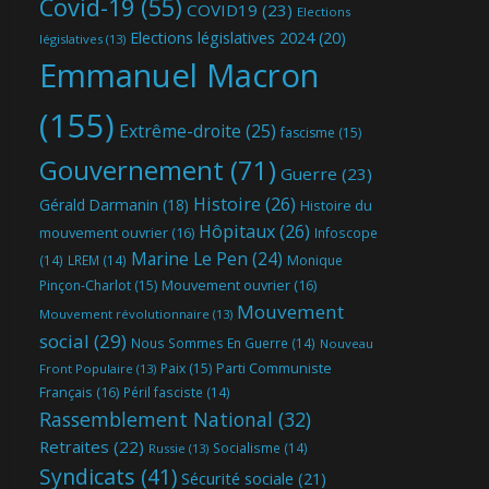
Covid-19
(55)
COVID19
(23)
Elections
Elections législatives 2024
(20)
législatives
(13)
Emmanuel Macron
(155)
Extrême-droite
(25)
fascisme
(15)
Gouvernement
(71)
Guerre
(23)
Histoire
(26)
Gérald Darmanin
(18)
Histoire du
Hôpitaux
(26)
mouvement ouvrier
(16)
Infoscope
Marine Le Pen
(24)
(14)
LREM
(14)
Monique
Mouvement ouvrier
(16)
Pinçon-Charlot
(15)
Mouvement
Mouvement révolutionnaire
(13)
social
(29)
Nous Sommes En Guerre
(14)
Nouveau
Parti Communiste
Paix
(15)
Front Populaire
(13)
Français
(16)
Péril fasciste
(14)
Rassemblement National
(32)
Retraites
(22)
Socialisme
(14)
Russie
(13)
Syndicats
(41)
Sécurité sociale
(21)