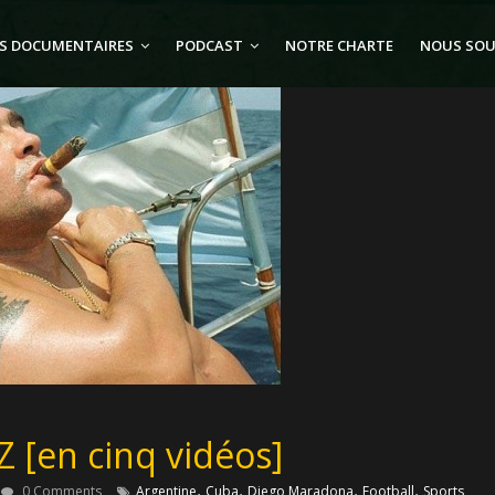
S DOCUMENTAIRES
PODCAST
NOTRE CHARTE
NOUS SOU
 [en cinq vidéos]
,
,
,
,
0 Comments
Argentine
Cuba
Diego Maradona
Football
Sports