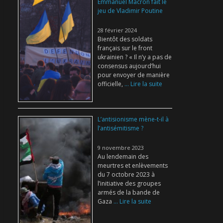
Emmanuel Macron fait le
jeu de Vladimir Poutine
28 février 2024
Bientôt des soldats
français sur le front
ukrainien ? « Il n’y a pas de
consensus aujourd’hui
pour envoyer de manière
officielle,
... Lire la suite
L’antisionisme mène-t-il à
l’antisémitisme ?
9 novembre 2023
Au lendemain des
meurtres et enlèvements
du 7 octobre 2023 à
l’initiative des groupes
armés de la bande de
Gaza
... Lire la suite