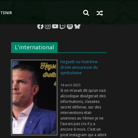
TENIR
Facebook
Instagram
YouTube
Twitch
Spotify
Bluesky
L'international
Hegseth ou l’extrême-
droite amoureuse du
symbolisme
14 avril 2025
Si on m’avait dit qu’un nazi
alcoolique divulgerait des
informations, classées
secret défense, sur des
interventions état-
uniennes au Yémen je ne
l’aurais pas cru il y a
encore 6 mois. C’est un
post Instagram qui a attiré