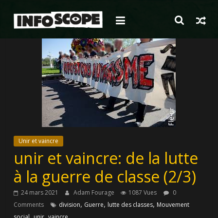
Passer
au
contenu
Unir et vaincre
unir et vaincre: de la lutte
à la guerre de classe (2/3)
24 mars 2021
Adam Fourage
1087 Vues
0
,
,
,
Comments
division
Guerre
lutte des classes
Mouvement
,
,
social
unir
vaincre