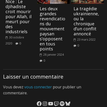
Nice : Le
djihadiste
Les deux
La tragédie
croit mourir
grandes
ukrainienne,
pour Allah, il
revendicatio
ou la
meurt pour
ns du
chronique
des
mouvement
d’un conflit
industriels
paysan
annoncé
30 octobre
s’opposent
23 mars 2022
en tous
2020
0
0
points
28 janvier 2024
0
Laisser un commentaire
Vous devez
vous connecter
pour publier un
commentaire.
Facebook
Instagram
YouTube
Twitch
Spotify
Bluesky