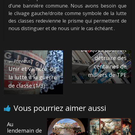
d’une bannière commune. Nous avons besoin que
le clivage gauche/droite comme symbole de la lutte
des classes redevienne le prisme qui permettent de
Next →
nous distinguer et de nous unir le cas échéant .
Comment la
pression des
banques pourrait
détruire des
← Previous
centaines de
Unir et vaincre: de
milliers de TPE
la lutte à la guerre
de classe (1/3)
Vous pourriez aimer aussi
Au
lendemain de