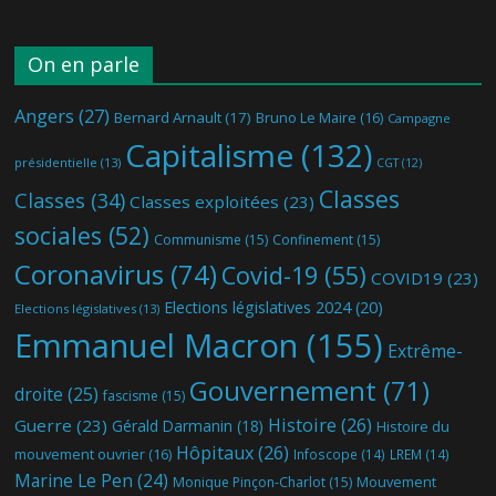
On en parle
Angers
(27)
Bernard Arnault
(17)
Bruno Le Maire
(16)
Campagne
Capitalisme
(132)
présidentielle
(13)
CGT
(12)
Classes
Classes
(34)
Classes exploitées
(23)
sociales
(52)
Communisme
(15)
Confinement
(15)
Coronavirus
(74)
Covid-19
(55)
COVID19
(23)
Elections législatives 2024
(20)
Elections législatives
(13)
Emmanuel Macron
(155)
Extrême-
Gouvernement
(71)
droite
(25)
fascisme
(15)
Histoire
(26)
Guerre
(23)
Gérald Darmanin
(18)
Histoire du
Hôpitaux
(26)
mouvement ouvrier
(16)
Infoscope
(14)
LREM
(14)
Marine Le Pen
(24)
Mouvement
Monique Pinçon-Charlot
(15)