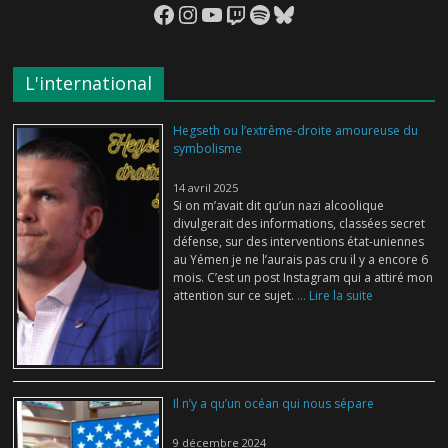
Facebook
Instagram
YouTube
Twitch
Spotify
Bluesky
L'international
Hegseth ou l’extrême-droite amoureuse du
symbolisme
14 avril 2025
Si on m’avait dit qu’un nazi alcoolique
divulgerait des informations, classées secret
défense, sur des interventions état-uniennes
au Yémen je ne l’aurais pas cru il y a encore 6
mois. C’est un post Instagram qui a attiré mon
attention sur ce sujet.
... Lire la suite
Il n’y a qu’un océan qui nous sépare
9 décembre 2024