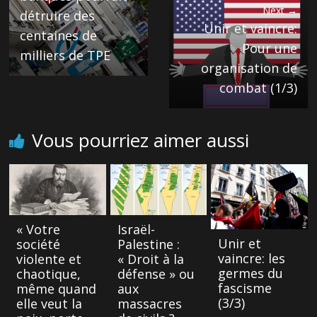
Next →
détruire des
Unir et vaincre:
centaines de
Pour une
milliers de TPE
organisation de
combat (1/3)
Vous pourriez aimer aussi
« Votre
Israël-
Unir et
société
Palestine :
vaincre: les
violente et
« Droit à la
germes du
chaotique,
défense » ou
fascisme
même quand
aux
(3/3)
elle veut la
massacres