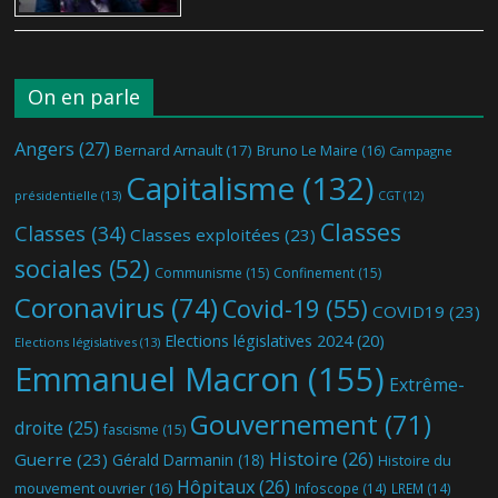
On en parle
Angers
(27)
Bernard Arnault
(17)
Bruno Le Maire
(16)
Campagne
Capitalisme
(132)
présidentielle
(13)
CGT
(12)
Classes
Classes
(34)
Classes exploitées
(23)
sociales
(52)
Communisme
(15)
Confinement
(15)
Coronavirus
(74)
Covid-19
(55)
COVID19
(23)
Elections législatives 2024
(20)
Elections législatives
(13)
Emmanuel Macron
(155)
Extrême-
Gouvernement
(71)
droite
(25)
fascisme
(15)
Histoire
(26)
Guerre
(23)
Gérald Darmanin
(18)
Histoire du
Hôpitaux
(26)
mouvement ouvrier
(16)
Infoscope
(14)
LREM
(14)