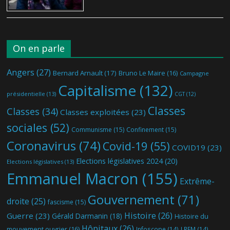
On en parle
Angers
(27)
Bernard Arnault
(17)
Bruno Le Maire
(16)
Campagne
Capitalisme
(132)
présidentielle
(13)
CGT
(12)
Classes
Classes
(34)
Classes exploitées
(23)
sociales
(52)
Communisme
(15)
Confinement
(15)
Coronavirus
(74)
Covid-19
(55)
COVID19
(23)
Elections législatives 2024
(20)
Elections législatives
(13)
Emmanuel Macron
(155)
Extrême-
Gouvernement
(71)
droite
(25)
fascisme
(15)
Histoire
(26)
Guerre
(23)
Gérald Darmanin
(18)
Histoire du
Hôpitaux
(26)
mouvement ouvrier
(16)
Infoscope
(14)
LREM
(14)