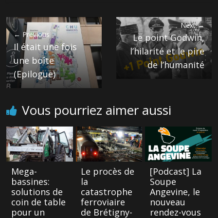
Next →
← Previous
Le point Godwin,
Il était une fois
l’hilarité et le pire
une boîte
de l’humanité
(Epilogue)
Vous pourriez aimer aussi
Mega-
Le procès de
[Podcast] La
bassines:
la
Soupe
solutions de
catastrophe
Angevine, le
coin de table
ferroviaire
nouveau
pour un
de Brétigny-
rendez-vous