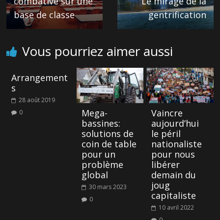
combative sur une
Le mirage de la
base de classe
gentrification
Vous pourriez aimer aussi
Arrangement
s
28 août 2019
Mega-
Vaincre
0
bassines:
aujourd’hui
solutions de
le péril
coin de table
nationaliste
pour un
pour nous
problème
libérer
global
demain du
joug
30 mars 2023
capitaliste
0
10 avril 2022
0