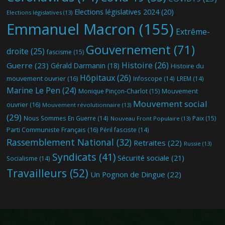
Elections législatives 2024
(20)
Elections législatives
(13)
Emmanuel Macron
(155)
Extrême-
Gouvernement
(71)
droite
(25)
fascisme
(15)
Histoire
(26)
Guerre
(23)
Gérald Darmanin
(18)
Histoire du
Hôpitaux
(26)
mouvement ouvrier
(16)
Infoscope
(14)
LREM
(14)
Marine Le Pen
(24)
Mouvement
Monique Pinçon-Charlot
(15)
Mouvement social
ouvrier
(16)
Mouvement révolutionnaire
(13)
(29)
Nous Sommes En Guerre
(14)
Paix
(15)
Nouveau Front Populaire
(13)
Parti Communiste Français
(16)
Péril fasciste
(14)
Rassemblement National
(32)
Retraites
(22)
Russie
(13)
Syndicats
(41)
Sécurité sociale
(21)
Socialisme
(14)
Travailleurs
(52)
Un Pognon de Dingue
(22)