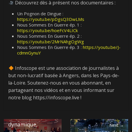
Découvrez dès à présent nos documentaires :
Un Pognon de Dingue :
https://youtu.be/pDgsQ3DwLMs
Nous Sommes En Guerre ép. 1 :
https://youtu.be/hoeFcV4LICk
Nous Sommes En Guerre ép. 2 :
https://youtu.be/2MrNAhgOgWg
Nous Sommes En Guerre ép. 3 :
https://youtu.be/J-
cdmnGynuY
Infoscope est une association de journalistes à
but non-lucratif basée à Angers, dans les Pays-de-
la-Loire. Soutenez-nous en vous abonnant, en
partageant nos vidéos et en vous informant sur
← Previous
notre blog https://infoscope.live !
Faire de la CGT
une organisation
rassembleuse,
dynamique,
Next →