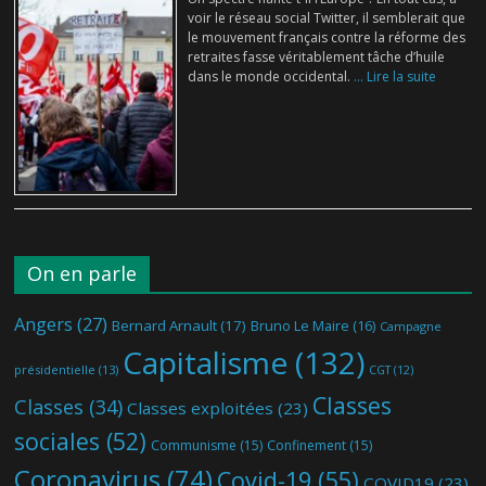
voir le réseau social Twitter, il semblerait que
le mouvement français contre la réforme des
retraites fasse véritablement tâche d’huile
dans le monde occidental.
... Lire la suite
On en parle
Angers
(27)
Bernard Arnault
(17)
Bruno Le Maire
(16)
Campagne
Capitalisme
(132)
présidentielle
(13)
CGT
(12)
Classes
Classes
(34)
Classes exploitées
(23)
sociales
(52)
Communisme
(15)
Confinement
(15)
Coronavirus
(74)
Covid-19
(55)
COVID19
(23)