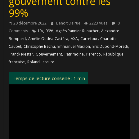
gouvernent contre les
99%
20 décembre 2022
Benoit Delrue
2223 Vues
0
,
,
,
Comments
1%
99%
Agnès Pannier-Runacher
Alexandre
,
,
,
,
Bompard
Amélie Oudéa-Castéra
AXA
Carrefour
Charlotte
,
,
,
,
Caubel
Christophe Béchu
Emmanuel Macron
Eric Dupond-Moretti
,
,
,
,
Franck Riester
Gouvernement
Patrimoine
Perenco
République
,
française
Roland Lescure