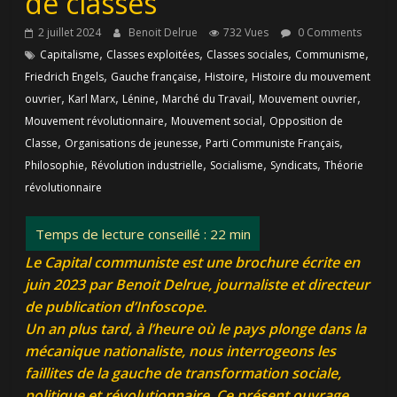
de classes
2 juillet 2024
Benoit Delrue
732 Vues
0 Comments
,
,
,
,
Capitalisme
Classes exploitées
Classes sociales
Communisme
,
,
,
Friedrich Engels
Gauche française
Histoire
Histoire du mouvement
,
,
,
,
,
ouvrier
Karl Marx
Lénine
Marché du Travail
Mouvement ouvrier
,
,
Mouvement révolutionnaire
Mouvement social
Opposition de
,
,
,
Classe
Organisations de jeunesse
Parti Communiste Français
,
,
,
,
Philosophie
Révolution industrielle
Socialisme
Syndicats
Théorie
révolutionnaire
Le Capital communiste est une brochure écrite en
juin 2023 par Benoit Delrue, journaliste et directeur
de publication d’Infoscope.
Un an plus tard, à l’heure où le pays plonge dans la
mécanique nationaliste, nous interrogeons les
faillites de la gauche de transformation sociale,
politique et révolutionnaire. Ce présent ouvrage,