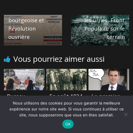
communiste 2/10 –
[Édito] Front
Révolution
Républicain dans
bourgeoise et
les urnes, Front
Révolution
Populaire sur le
ouvrière
terrain
Vous pourriez aimer aussi
Bureau
En août 1934,
Le premier
d’embauche
l’État
mensonge
Nous utilisons des cookies pour vous garantir la meilleure
devant le
expulsait
du
expérience sur notre site web. Si vous continuez à utiliser ce
CHU
vers Varsovie
quinquennat
site, nous supposerons que vous en êtes satisfait.
d’Angers :
77 mineurs
: Olivier
OK
« On entend
polonais
Véran a