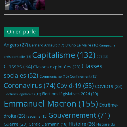
On en parle
Angers
(27)
Bernard Arnault
(17)
Bruno Le Maire
(16)
Campagne
Capitalisme
(132)
présidentielle
(13)
CGT
(12)
Classes
Classes
(34)
Classes exploitées
(23)
sociales
(52)
Communisme
(15)
Confinement
(15)
Coronavirus
(74)
Covid-19
(55)
COVID19
(23)
Elections législatives 2024
(20)
Elections législatives
(13)
Emmanuel Macron
(155)
Extrême-
Gouvernement
(71)
droite
(25)
fascisme
(15)
Histoire
(26)
Guerre
(23)
Gérald Darmanin
(18)
Histoire du