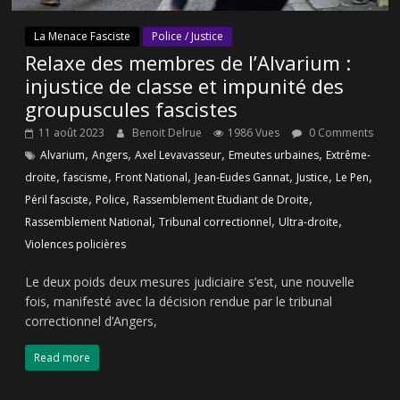
La Menace Fasciste
Police / Justice
Relaxe des membres de l’Alvarium :
injustice de classe et impunité des
groupuscules fascistes
11 août 2023
Benoit Delrue
1986 Vues
0 Comments
,
,
,
,
Alvarium
Angers
Axel Levavasseur
Emeutes urbaines
Extrême-
,
,
,
,
,
,
droite
fascisme
Front National
Jean-Eudes Gannat
Justice
Le Pen
,
,
,
Péril fasciste
Police
Rassemblement Etudiant de Droite
,
,
,
Rassemblement National
Tribunal correctionnel
Ultra-droite
Violences policières
Le deux poids deux mesures judiciaire s’est, une nouvelle
fois, manifesté avec la décision rendue par le tribunal
correctionnel d’Angers,
Read more