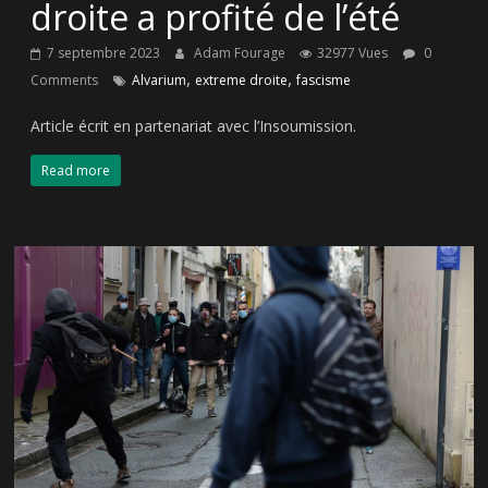
droite a profité de l’été
7 septembre 2023
Adam Fourage
32977 Vues
0
,
,
Comments
Alvarium
extreme droite
fascisme
Article écrit en partenariat avec l’Insoumission.
Read more