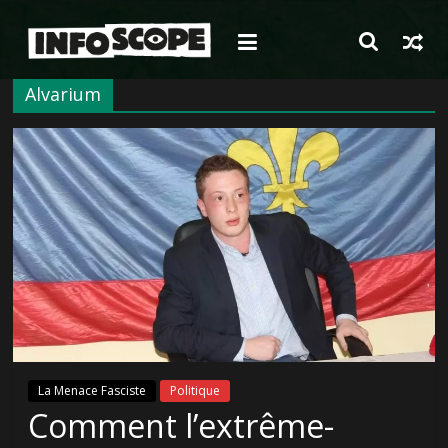
Passer
au
contenu
Alvarium
La Menace Fasciste
Politique
Comment l’extrême-