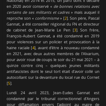
National) en 2014 et 2015, un parti dont il déclare
en 2020 avoir conservé «
de bonnes relations avec
certains de ses militants et cadres
» mais auquel il
reproche son «
conformisme
» [
2
]. Son père, Pascal
Gannat, a été conseiller régional du FN et directeur
de cabinet de Jean-Marie Le Pen [
3
]. Son frère,
François-Aubert Gannat, a été condamné en 2019
pour violences sur un policier et provocation à la
haine raciale [
4
], avant d’être à nouveau condamné
en 2021, avec deux autres membres de l’Alvarium,
pour avoir roué de coups le soir du 21 mai 2021 – à
quinze contre cinq – quelques jeunes militants
antifascistes dont le seul tort était d’avoir collé un
autocollant sur la devanture du local rue du Cornet
[
5
].
Lundi 24 avril 2023, Jean-Eudes Gannat est
condamné par le tribunal correctionnel d’Angers
pour diffamation envers l’adjoint au maire de