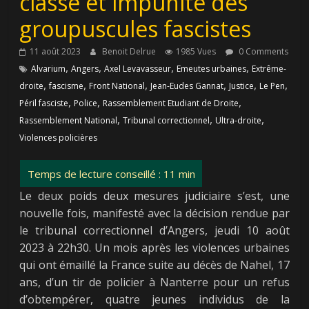
classe et impunité des
groupuscules fascistes
11 août 2023
Benoit Delrue
1985 Vues
0 Comments
,
,
,
,
Alvarium
Angers
Axel Levavasseur
Emeutes urbaines
Extrême-
,
,
,
,
,
,
droite
fascisme
Front National
Jean-Eudes Gannat
Justice
Le Pen
,
,
,
Péril fasciste
Police
Rassemblement Etudiant de Droite
,
,
,
Rassemblement National
Tribunal correctionnel
Ultra-droite
Violences policières
Le deux poids deux mesures judiciaire s’est, une
nouvelle fois, manifesté avec la décision rendue par
le tribunal correctionnel d’Angers, jeudi 10 août
2023 à 22h30. Un mois après les violences urbaines
qui ont émaillé la France suite au décès de Nahel, 17
ans, d’un tir de policier à Nanterre pour un refus
d’obtempérer, quatre jeunes individus de la