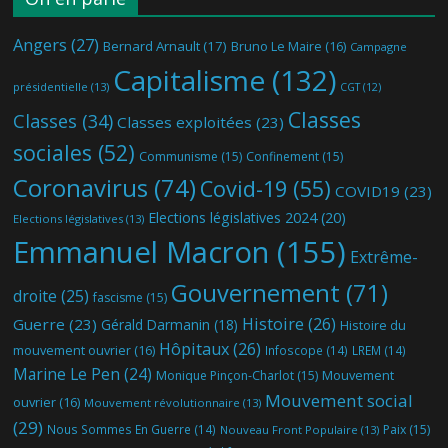
Angers
(27)
Bernard Arnault
(17)
Bruno Le Maire
(16)
Campagne
Capitalisme
(132)
présidentielle
(13)
CGT
(12)
Classes
Classes
(34)
Classes exploitées
(23)
sociales
(52)
Communisme
(15)
Confinement
(15)
Coronavirus
(74)
Covid-19
(55)
COVID19
(23)
Elections législatives 2024
(20)
Elections législatives
(13)
Emmanuel Macron
(155)
Extrême-
Gouvernement
(71)
droite
(25)
fascisme
(15)
Histoire
(26)
Guerre
(23)
Gérald Darmanin
(18)
Histoire du
Hôpitaux
(26)
mouvement ouvrier
(16)
Infoscope
(14)
LREM
(14)
Marine Le Pen
(24)
Mouvement
Monique Pinçon-Charlot
(15)
Mouvement social
ouvrier
(16)
Mouvement révolutionnaire
(13)
(29)
Nous Sommes En Guerre
(14)
Paix
(15)
Nouveau Front Populaire
(13)