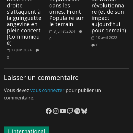
droite
dans les
révolutionnai
s’attaquent à
urnes, Front
re (et de son
la guinguette
Populaire sur
impact
angevine en
le terrain
aujourd’hui
plein concert
pour demain)
3 juillet 2024
[Communiqu
10 avril 2022
0
é]
0
17 juin 2024
0
Laisser un commentaire
Vous devez
vous connecter
pour publier un
commentaire.
Facebook
Instagram
YouTube
Twitch
Spotify
Bluesky
L'international