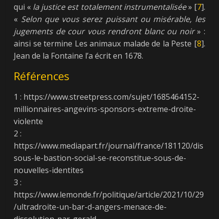
qui «
la justice est totalement instrumentalisée
» [
7
].
«
Selon que vous serez puissant ou misérable, les
jugements de cour vous rendront blanc ou noir
» :
ainsi se termine Les animaux malade de la Peste [
8
].
Jean de la Fontaine l’a écrit en 1678.
Références
1 : https://www.streetpress.com/sujet/1685464152-
millionnaires-angevins-sponsors-extreme-droite-
violente
2 :
https://www.mediapart.fr/journal/france/181120/dis
sous-le-bastion-social-se-reconstitue-sous-de-
nouvelles-identites
3 :
https://www.lemonde.fr/politique/article/2021/10/29
/ultradroite-un-bar-d-angers-menace-de-