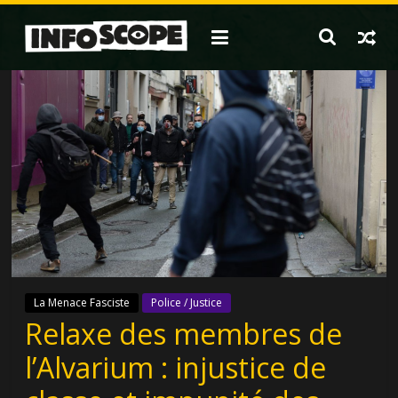
Passer
au
contenu
La Menace Fasciste
Police / Justice
Relaxe des membres de
l’Alvarium : injustice de