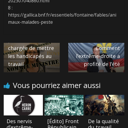
202307040860.html
8 :
← Previous
https://gallica.bnf.fr/essentiels/fontaine/fables/ani
Fadila Khattabi, la
maux-malades-peste
ministre
condamnée aux
prud’hommes
Next →
chargée de mettre
Comment
les handicapés au
l’extrême-droite a
travail
profité de l’été
Vous pourriez aimer aussi
Des nervis
[Édito] Front
De la qualité
d’extrême-
Républicain
du travail