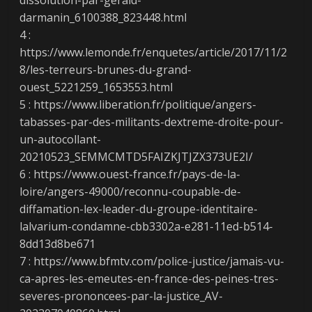
dissolution-par-gerald-
darmanin_6100388_823448.html
4 :
https://www.lemonde.fr/enquetes/article/2017/11/2
8/les-terreurs-brunes-du-grand-
ouest_5221259_1653553.html
5 : https://www.liberation.fr/politique/angers-
tabasses-par-des-militants-dextreme-droite-pour-
un-autocollant-
20210523_SEMMCMTD5FAIZKJTJZX373UE2I/
6 : https://www.ouest-france.fr/pays-de-la-
loire/angers-49000/reconnu-coupable-de-
diffamation-lex-leader-du-groupe-identitaire-
lalvarium-condamne-cbb3302a-e281-11ed-b514-
8dd13d8be671
7 : https://www.bfmtv.com/police-justice/jamais-vu-
ca-apres-les-emeutes-en-france-des-peines-tres-
severes-prononcees-par-la-justice_AV-