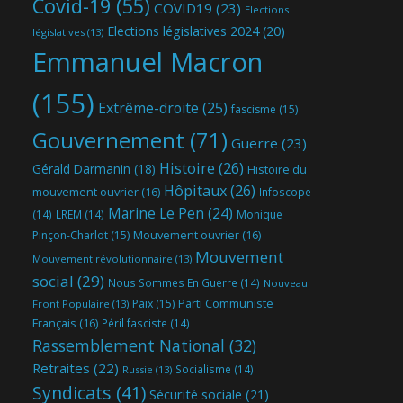
Covid-19
(55)
COVID19
(23)
Elections
Elections législatives 2024
(20)
législatives
(13)
Emmanuel Macron
(155)
Extrême-droite
(25)
fascisme
(15)
Gouvernement
(71)
Guerre
(23)
Histoire
(26)
Gérald Darmanin
(18)
Histoire du
Hôpitaux
(26)
mouvement ouvrier
(16)
Infoscope
Marine Le Pen
(24)
(14)
LREM
(14)
Monique
Mouvement ouvrier
(16)
Pinçon-Charlot
(15)
Mouvement
Mouvement révolutionnaire
(13)
social
(29)
Nous Sommes En Guerre
(14)
Nouveau
Parti Communiste
Paix
(15)
Front Populaire
(13)
Français
(16)
Péril fasciste
(14)
Rassemblement National
(32)
Retraites
(22)
Socialisme
(14)
Russie
(13)
Syndicats
(41)
Sécurité sociale
(21)