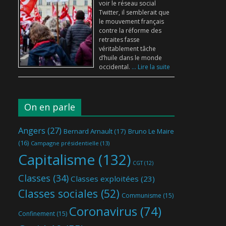
voir le réseau social
Twitter, il semblerait que
le mouvement français
contre la réforme des
retraites fasse
véritablement tâche
d’huile dans le monde
occidental.
... Lire la suite
On en parle
Angers
(27)
Bernard Arnault
(17)
Bruno Le Maire
(16)
Campagne présidentielle
(13)
Capitalisme
(132)
CGT
(12)
Classes
(34)
Classes exploitées
(23)
Classes sociales
(52)
Communisme
(15)
Coronavirus
(74)
Confinement
(15)