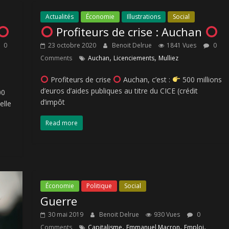
Actualités
Économie
Illustrations
Social
Profiteurs de crise : Auchan
0
23 octobre 2020
Benoit Delrue
1841 Vues
0
,
,
Comments
Auchan
Licenciements
Mulliez
Profiteurs de crise
Auchan, c’est :
500 millions
d’euros d’aides publiques au titre du CICE (crédit
00
d’impôt
elle
Read more
Économie
Politique
Social
Guerre
30 mai 2019
Benoit Delrue
930 Vues
0
,
,
,
Comments
Capitalisme
Emmanuel Macron
Emploi