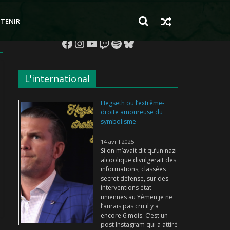
TENIR
Facebook
Instagram
YouTube
Twitch
Spotify
Bluesky
L'international
Hegseth ou l’extrême-
droite amoureuse du
symbolisme
14 avril 2025
Si on m’avait dit qu’un nazi
alcoolique divulgerait des
informations, classées
secret défense, sur des
interventions état-
uniennes au Yémen je ne
l’aurais pas cru il y a
encore 6 mois. C’est un
post Instagram qui a attiré