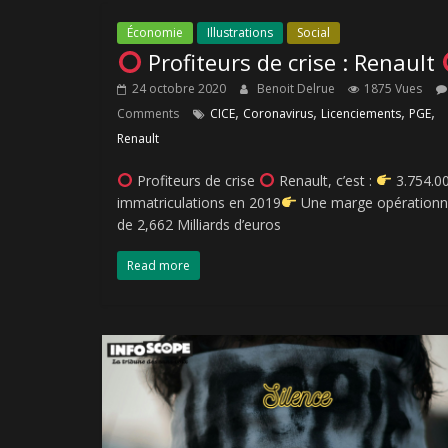
Économie
Illustrations
Social
Profiteurs de crise : Renault
24 octobre 2020
Benoit Delrue
1875 Vues
,
,
,
,
Comments
CICE
Coronavirus
Licenciements
PGE
Renault
Profiteurs de crise
Renault, c’est :
3.754.0
immatriculations en 2019
Une marge opérationn
de 2,662 Milliards d’euros
Read more