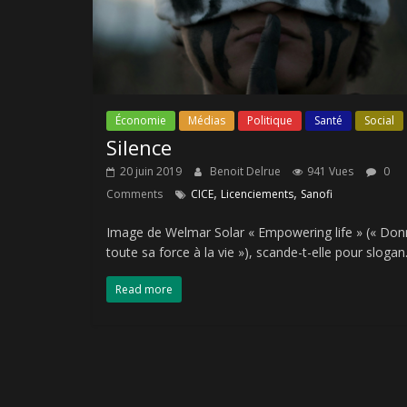
Économie
Médias
Politique
Santé
Social
Silence
20 juin 2019
Benoit Delrue
941 Vues
0
,
,
Comments
CICE
Licenciements
Sanofi
Image de Welmar Solar « Empowering life » (« Don
toute sa force à la vie »), scande-t-elle pour slogan
Read more