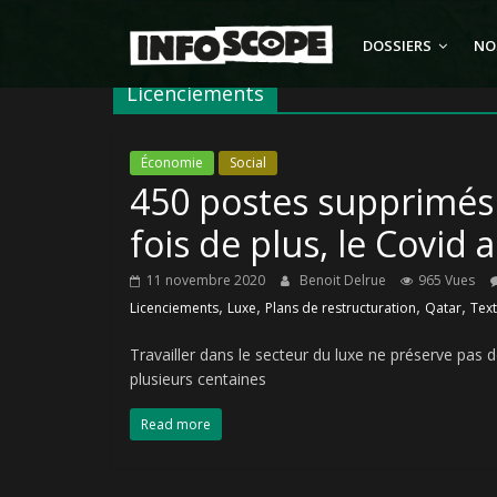
Passer
au
DOSSIERS
NO
contenu
Licenciements
Économie
Social
450 postes supprimés
fois de plus, le Covid 
11 novembre 2020
Benoit Delrue
965 Vues
,
,
,
,
Licenciements
Luxe
Plans de restructuration
Qatar
Text
Travailler dans le secteur du luxe ne préserve pas d
plusieurs centaines
Read more