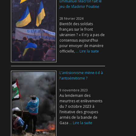
Emmanuel Macron fait le
jeu de Vladimir Poutine
28 février 2024
Bientôt des soldats
français sur le front
ukrainien ? « Il n’y a pas de
consensus aujourd’hui
pour envoyer de manière
officielle,
... Lire la suite
L’antisionisme mène-t-il à
l’antisémitisme ?
9 novembre 2023
Au lendemain des
meurtres et enlèvements
du 7 octobre 2023 à
l’initiative des groupes
armés de la bande de
Gaza
... Lire la suite