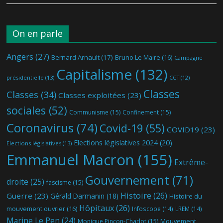
On en parle
Angers
(27)
Bernard Arnault
(17)
Bruno Le Maire
(16)
Campagne
Capitalisme
(132)
présidentielle
(13)
CGT
(12)
Classes
Classes
(34)
Classes exploitées
(23)
sociales
(52)
Communisme
(15)
Confinement
(15)
Coronavirus
(74)
Covid-19
(55)
COVID19
(23)
Elections législatives 2024
(20)
Elections législatives
(13)
Emmanuel Macron
(155)
Extrême-
Gouvernement
(71)
droite
(25)
fascisme
(15)
Histoire
(26)
Guerre
(23)
Gérald Darmanin
(18)
Histoire du
Hôpitaux
(26)
mouvement ouvrier
(16)
Infoscope
(14)
LREM
(14)
Marine Le Pen
(24)
Mouvement
Monique Pinçon-Charlot
(15)