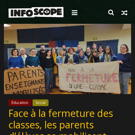
Passer
au
contenu
Éducation
Social
Face à la fermeture des
classes, les parents