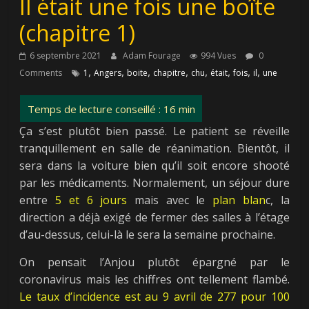
Il était une fois une boîte
(chapitre 1)
6 septembre 2021
Adam Fourage
994 Vues
0
,
,
,
,
,
,
,
,
Comments
1
Angers
boite
chapitre
chu
était
fois
il
une
Ça s’est plutôt bien passé. Le patient se réveille
tranquillement en salle de réanimation. Bientôt, il
sera dans la voiture bien qu’il soit encore shooté
par les médicaments. Normalement, un séjour dure
entre
5
et
6
jours
mais avec le
plan
blan
c, la
direction a déjà exigé de fermer des salles à l’étage
d’au-dessus, celui-là le sera la semaine prochaine.
On pensait l’Anjou plutôt épargné par le
coronavirus mais les chiffres ont tellement flambé.
Le
taux
d’incidence
est
au
9
avril
de
277
pour
100