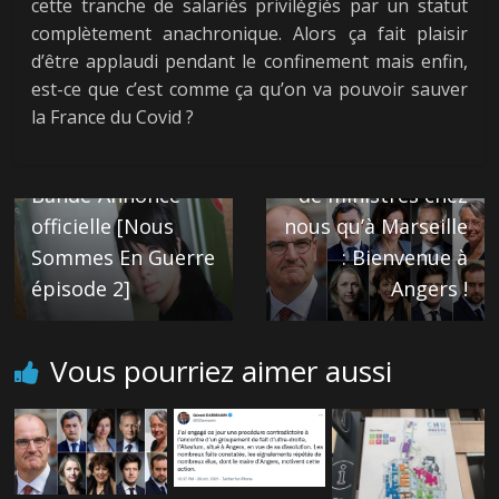
cette tranche de salariés privilégiés par un statut
complètement anachronique. Alors ça fait plaisir
d’être applaudi pendant le confinement mais enfin,
est-ce que c’est comme ça qu’on va pouvoir sauver
la France du Covid ?
Next →
Quatre fois plus
← Previous
Bande-Annonce
de ministres chez
officielle [Nous
nous qu’à Marseille
Sommes En Guerre
: Bienvenue à
épisode 2]
Angers !
Vous pourriez aimer aussi