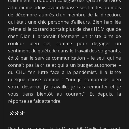
clairement à bout. Un collègue des Quatre Services
à lui-même admis avoir dépassé ses limites au mois
de décembre auprès d’un membre de la direction,
qui était une chic personne d’ailleurs. Bien habillée
même si le costard sortait plus de chez H&M que de
chez Dior. Il arborait fièrement un triste pin’s de
couleur bleu ciel, comme pour dégager un
sentiment de quiétude dans le travail des soignants,
édité par le service communication – le seul qui ne
connaît pas la crise et qui a un budget autonome –
du CHU “en lutte face à la pandémie”. Il a lancé
quelque chose comme : “oui je comprends bien
votre désarroi, j’y travaille, je fais remonter et je
vous tiens bientôt au courant”. Et depuis, la
réponse se fait attendre.
***
Pendant ce temps-là, le Dispositif Médical est seul,