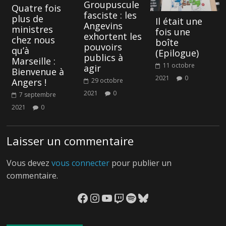
Groupuscule
Quatre fois
fasciste : les
plus de
Il était une
Angevins
ministres
fois une
exhortent les
chez nous
boîte
pouvoirs
qu’à
(Epilogue)
publics à
Marseille :
11 octobre
agir
Bienvenue à
2021
0
29 octobre
Angers !
2021
0
7 septembre
2021
0
Laisser un commentaire
Vous devez
vous connecter
pour publier un
commentaire.
Facebook
Instagram
YouTube
Twitch
Spotify
Bluesky