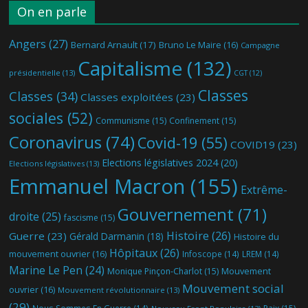
On en parle
Angers
(27)
Bernard Arnault
(17)
Bruno Le Maire
(16)
Campagne
Capitalisme
(132)
présidentielle
(13)
CGT
(12)
Classes
Classes
(34)
Classes exploitées
(23)
sociales
(52)
Communisme
(15)
Confinement
(15)
Coronavirus
(74)
Covid-19
(55)
COVID19
(23)
Elections législatives 2024
(20)
Elections législatives
(13)
Emmanuel Macron
(155)
Extrême-
Gouvernement
(71)
droite
(25)
fascisme
(15)
Histoire
(26)
Guerre
(23)
Gérald Darmanin
(18)
Histoire du
Hôpitaux
(26)
mouvement ouvrier
(16)
Infoscope
(14)
LREM
(14)
Marine Le Pen
(24)
Mouvement
Monique Pinçon-Charlot
(15)
Mouvement social
ouvrier
(16)
Mouvement révolutionnaire
(13)
(29)
Nous Sommes En Guerre
(14)