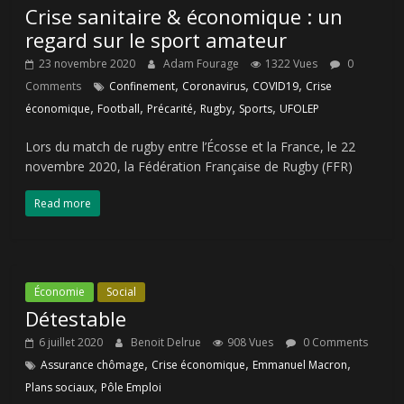
Crise sanitaire & économique : un
regard sur le sport amateur
23 novembre 2020
Adam Fourage
1322 Vues
0
,
,
,
Comments
Confinement
Coronavirus
COVID19
Crise
,
,
,
,
,
économique
Football
Précarité
Rugby
Sports
UFOLEP
Lors du match de rugby entre l’Écosse et la France, le 22
novembre 2020, la Fédération Française de Rugby (FFR)
Read more
Économie
Social
Détestable
6 juillet 2020
Benoit Delrue
908 Vues
0 Comments
,
,
,
Assurance chômage
Crise économique
Emmanuel Macron
,
Plans sociaux
Pôle Emploi