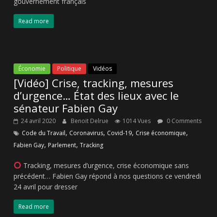
gouvernement français
Read more
Économie
Politique
Vidéos
[Vidéo] Crise, tracking, mesures
d’urgence… État des lieux avec le
sénateur Fabien Gay
24 avril 2020
Benoit Delrue
1014 Vues
0 Comments
,
,
,
,
Code du Travail
Coronavirus
Covid-19
Crise économique
,
,
Fabien Gay
Parlement
Tracking
Tracking, mesures d’urgence, crise économique sans
précédent… Fabien Gay répond à nos questions ce vendredi
24 avril pour dresser
Read more