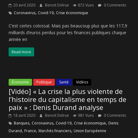
20 avril 2020
Benoit Delrue
872 Vues
0 Comments
,
,
Coronavirus
Covid-19
Crise économique
C’est certes colossal. Mais pas beaucoup plus que les 117,9
milliards d’euros perdus pour les finances publiques chaque
année en
Read more
Économie
Politique
Santé
Vidéos
[Vidéo] « La crise la plus violente de
l’histoire du capitalisme en temps de
paix » : Denis Durand analyse
18 avril 2020
Benoit Delrue
981 Vues
0 Comments
,
,
,
,
Banques
Coronavirus
Covid-19
Crise économique
Denis
,
,
,
Durand
France
Marchés financiers
Union Européenne