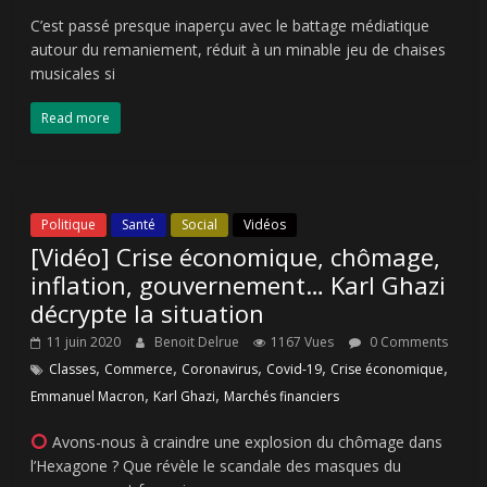
C’est passé presque inaperçu avec le battage médiatique
autour du remaniement, réduit à un minable jeu de chaises
musicales si
Read more
Politique
Santé
Social
Vidéos
[Vidéo] Crise économique, chômage,
inflation, gouvernement… Karl Ghazi
décrypte la situation
11 juin 2020
Benoit Delrue
1167 Vues
0 Comments
,
,
,
,
,
Classes
Commerce
Coronavirus
Covid-19
Crise économique
,
,
Emmanuel Macron
Karl Ghazi
Marchés financiers
Avons-nous à craindre une explosion du chômage dans
l’Hexagone ? Que révèle le scandale des masques du