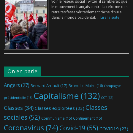
voir le réseau social Twitter, il semblerait que
le mouvement français contre la réforme des
retraites fasse véritablement tâche d’huile
dans le monde occidental.
... Lire la suite
On en parle
Angers
(27)
Bernard Arnault
(17)
Bruno Le Maire
(16)
Campagne
Capitalisme
(132)
présidentielle
(13)
CGT
(12)
Classes
Classes
(34)
Classes exploitées
(23)
sociales
(52)
Communisme
(15)
Confinement
(15)
Coronavirus
(74)
Covid-19
(55)
COVID19
(23)