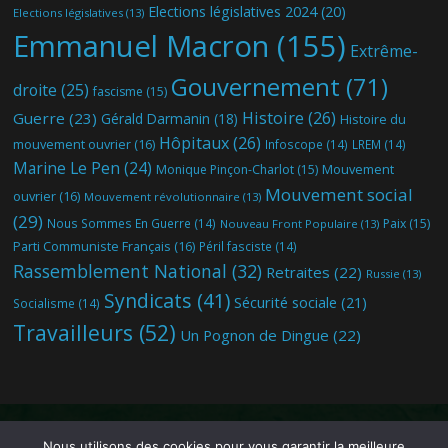
Elections législatives 2024
(20)
Elections législatives
(13)
Emmanuel Macron
(155)
Extrême-
Gouvernement
(71)
droite
(25)
fascisme
(15)
Histoire
(26)
Guerre
(23)
Gérald Darmanin
(18)
Histoire du
Hôpitaux
(26)
mouvement ouvrier
(16)
Infoscope
(14)
LREM
(14)
Marine Le Pen
(24)
Mouvement
Monique Pinçon-Charlot
(15)
Mouvement social
ouvrier
(16)
Mouvement révolutionnaire
(13)
(29)
Nous Sommes En Guerre
(14)
Paix
(15)
Nouveau Front Populaire
(13)
Parti Communiste Français
(16)
Péril fasciste
(14)
Rassemblement National
(32)
Retraites
(22)
Russie
(13)
Syndicats
(41)
Sécurité sociale
(21)
Socialisme
(14)
Travailleurs
(52)
Un Pognon de Dingue
(22)
Nous utilisons des cookies pour vous garantir la meilleure