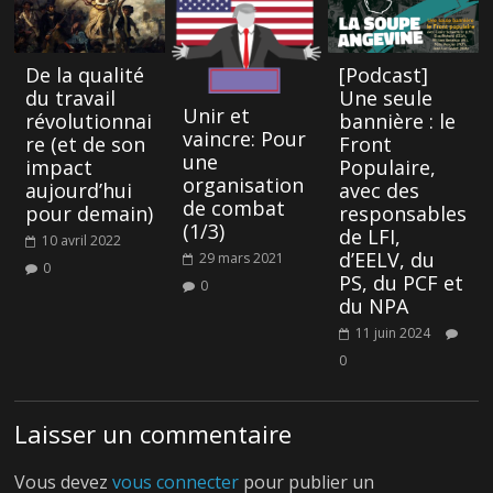
De la qualité
[Podcast]
du travail
Une seule
Unir et
révolutionnai
bannière : le
vaincre: Pour
re (et de son
Front
une
impact
Populaire,
organisation
aujourd’hui
avec des
de combat
pour demain)
responsables
(1/3)
de LFI,
10 avril 2022
d’EELV, du
29 mars 2021
0
PS, du PCF et
0
du NPA
11 juin 2024
0
Laisser un commentaire
Vous devez
vous connecter
pour publier un