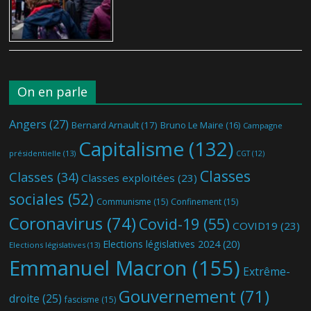
On en parle
Angers
(27)
Bernard Arnault
(17)
Bruno Le Maire
(16)
Campagne
Capitalisme
(132)
présidentielle
(13)
CGT
(12)
Classes
Classes
(34)
Classes exploitées
(23)
sociales
(52)
Communisme
(15)
Confinement
(15)
Coronavirus
(74)
Covid-19
(55)
COVID19
(23)
Elections législatives 2024
(20)
Elections législatives
(13)
Emmanuel Macron
(155)
Extrême-
Gouvernement
(71)
droite
(25)
fascisme
(15)