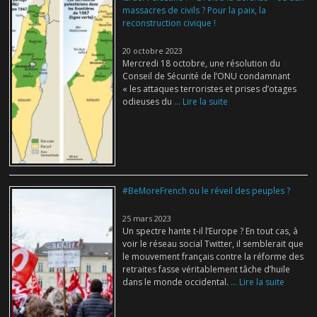
massacres de civils ? Pour la paix, la
reconstruction civique !
20 octobre 2023
Mercredi 18 octobre, une résolution du
Conseil de Sécurité de l’ONU condamnant
« les attaques terroristes et prises d’otages
odieuses du
... Lire la suite
#BeMoreFrench ou le réveil des peuples ?
25 mars 2023
Un spectre hante t-il l’Europe ? En tout cas, à
voir le réseau social Twitter, il semblerait que
le mouvement français contre la réforme des
retraites fasse véritablement tâche d’huile
dans le monde occidental.
... Lire la suite