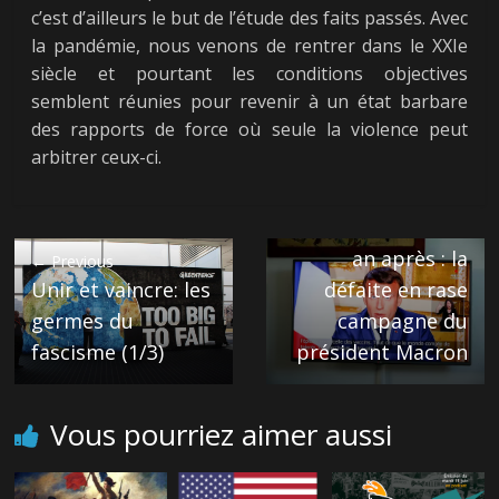
c’est d’ailleurs le but de l’étude des faits passés. Avec
la pandémie, nous venons de rentrer dans le XXIe
siècle et pourtant les conditions objectives
semblent réunies pour revenir à un état barbare
des rapports de force où seule la violence peut
arbitrer ceux-ci.
Next →
Confinement, un
an après : la
← Previous
Unir et vaincre: les
défaite en rase
germes du
campagne du
fascisme (1/3)
président Macron
Vous pourriez aimer aussi