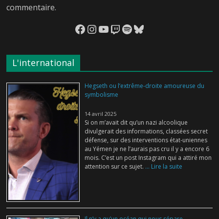
commentaire.
Facebook
Instagram
YouTube
Twitch
Spotify
Bluesky
L'international
Hegseth ou l’extrême-droite amoureuse du
symbolisme
14 avril 2025
Si on m’avait dit qu’un nazi alcoolique
divulgerait des informations, classées secret
défense, sur des interventions état-uniennes
au Yémen je ne l’aurais pas cru il y a encore 6
mois. C’est un post Instagram qui a attiré mon
attention sur ce sujet.
... Lire la suite
Il n’y a qu’un océan qui nous sépare